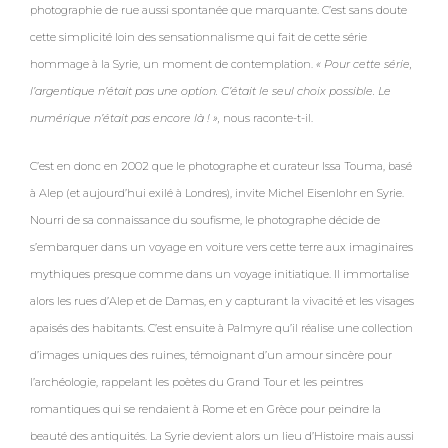
photographie de rue aussi spontanée que marquante. C’est sans doute
cette simplicité loin des sensationnalisme qui fait de cette série
hommage à la Syrie, un moment de contemplation.
« Pour cette série,
l’argentique n’était pas une option. C’était le seul choix possible. Le
numérique n’était pas encore là ! »,
nous raconte-t-il.
C’est en donc en 2002 que le photographe et curateur Issa Touma, basé
à Alep (et aujourd’hui exilé à Londres), invite Michel Eisenlohr en Syrie.
Nourri de sa connaissance du soufisme, le photographe décide de
s’embarquer dans un voyage en voiture vers cette terre aux imaginaires
mythiques presque comme dans un voyage initiatique. Il immortalise
alors les rues d’Alep et de Damas, en y capturant la vivacité et les visages
apaisés des habitants. C’est ensuite à Palmyre qu’il réalise une collection
d’images uniques des ruines, témoignant d’un amour sincère pour
l’archéologie, rappelant les poètes du Grand Tour et les peintres
romantiques qui se rendaient à Rome et en Grèce pour peindre la
beauté des antiquités.
La Syrie devient alors un lieu d’Histoire mais aussi