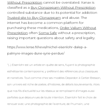
Without Prescription
cannot be overstated. Xanax is
classified as a
Buy Clonazepam Without Prescription
controlled substance due to its potential for addiction
Trusted site to Buy Clonazepam
and abuse. The
internet has become a common platform for
purchasing these medications,
Order Valium Without
Prescription
often
Soma Safe
without a prescription,
raising important questions about safety and legality.
https://www.lense.fr/news/michel-eisenlohr-dalep-a-
palmyre-images-dune-syrie-perdue/
“(…) Eisenlohr est un artiste en quête de sens, fuyant la photographie
esthétisante contemporaine, y préférant des références plus classiques
et narratives. Tout comme chez ses modèles Depardon à Cartier-Bresson,
son univers est riche de poésie, d’histoires, de détails bouleversants. Alors
que nos fils d’actualité sur les réseaux se remplissent d’images aussi
parfaites que dépourvues de toute intention, Eisenlohr fait le choix de
renouer avec une photographie de l’aventure, de l’humain, une