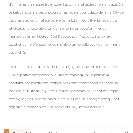
d’onirisme, un musée à ciel ouvert et un grand tableau romantique. En
se baladant parmi ces photographies, les émotions débordent : le 90% de
ces sites a aujourd’hui été balayé par la folie meurtrière. Le regard du
photographe reste, alors, un dernier témoignage d’un monde
irrémédiablement perdu. C’est l’idée du sacrifice et du martyr qui
touchent en profondeur et de manière universelle ceux qui admirent
ces clichés.
Pourtant, un sens d’apaisement se dégage lorsque l’on ferme ce livre.
Une expiation s’est accomplie, une catharsis qui aura permis au
spectateur de mettre des mots sur des sentiments confus et enfouis
face à la cruauté de la guerre.
Un livre nécessaire, touchant et simple,
témoignage d’un passé pas si lointain vu par un photographe qui sait
regarder le monde avec une poésie et une justesse hors pair.”